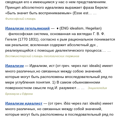
сводящая его к имеющимся у нас о нем представлениям.
Принцип абсолютного идеализма выражает фраза Беркли:
«Быть значит быть воспринимаемым» (Esse est… …
Философский словарь
Идеализм гегельянский
— ♦ (ENG idealism, Hegelian)
философская система, основанная на взглядах Г. В. Ф.
Гегеля (1770 1831), согласно к рым рациональное понимается
как реальное; вселенная содержит абсолютный дух ,
реализующийся с помощью диалектического процесса:… …
Вестминстерский словарь теологических терминов
Идеализм
— Идеализм, ист (от греч. через лат. idealis) имеет
много различных,но связанных между собою значений,
которые могут быть расположены впоследовательный ряд по
мере углубления понятия. 1) В самом обыкновенноми
поверхностном смысле под И. разумеют… …
Энциклопедия
Брокгауза и Ефрона
Идеализм идеалист
— (от греч. ίδέα через лат. idealis) имеет
много различных, но связанных между собой значений,
которые могут быть расположены в последовательный ряд по