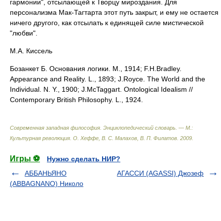
гармонии", отсылающей к Творцу мироздания. Для
персонализма Мак-Тагтарта этот путь закрыт, и ему не остается
ничего другого, как отсылать к единящей силе мистической
"любви".
М.А. Киссель
Бозанкет Б. Основания логики. М., 1914; F.H.Bradley.
Appearance and Reality. L., 1893; J.Royce. The World and the
Individual. N. Y., 1900; J.McTaggart. Ontological Idealism //
Contemporary British Philosophy. L., 1924.
Современная западная философия. Энциклопедический словарь. — М.:
Культурная революция
.
О. Хеффе, В. С. Малахов, В. П. Филатов
.
2009
.
Игры ⚽
Нужно сделать НИР?
АББАНЬЯНО
АГАССИ (AGASSI) Джозеф
(ABBAGNANO) Николо