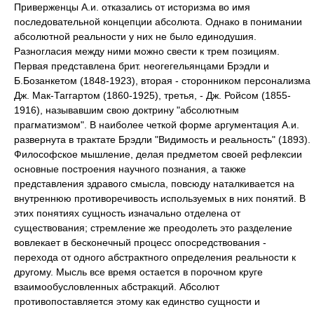
Приверженцы А.и. отказались от историзма во имя
последовательной концепции абсолюта. Однако в понимании
абсолютной реальности у них не было единодушия.
Разногласия между ними можно свести к трем позициям.
Первая представлена брит. неогегельянцами Брэдли и
Б.Бозанкетом (1848-1923), вторая - сторонником персонализма
Дж. Мак-Таггартом (1860-1925), третья, - Дж. Ройсом (1855-
1916), называвшим свою доктрину "абсолютным
прагматизмом". В наиболее четкой форме аргументация А.и.
развернута в трактате Брэдли "Видимость и реальность" (1893).
Философское мышление, делая предметом своей рефлексии
основные построения научного познания, а также
представления здравого смысла, повсюду наталкивается на
внутреннюю противоречивость используемых в них понятий. В
этих понятиях сущность изначально отделена от
существования; стремление же преодолеть это разделение
вовлекает в бесконечный процесс опосредствования -
перехода от одного абстрактного определения реальности к
другому. Мысль все время остается в порочном круге
взаимообусловленных абстракций. Абсолют
противопоставляется этому как единство сущности и