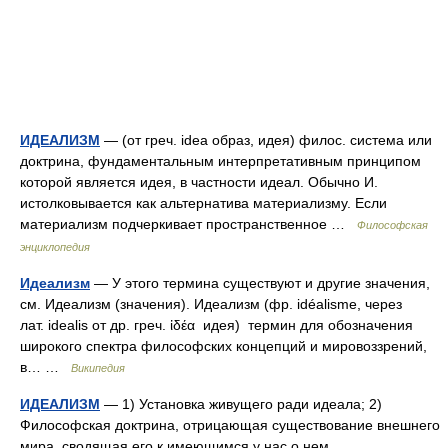
ИДЕАЛИЗМ
— (от греч. idea образ, идея) филос. система или
доктрина, фундаментальным интерпретативным принципом
которой является идея, в частности идеал. Обычно И.
истолковывается как альтернатива материализму. Если
материализм подчеркивает пространственное …
Философская
энциклопедия
Идеализм
— У этого термина существуют и другие значения,
см. Идеализм (значения). Идеализм (фр. idéalisme, через
лат. idealis от др. греч. ἰδέα идея) термин для обозначения
широкого спектра философских концепций и мировоззрений,
в… …
Википедия
ИДЕАЛИЗМ
— 1) Установка живущего ради идеала; 2)
Философская доктрина, отрицающая существование внешнего
мира, сводящая его к имеющимся у нас о нем