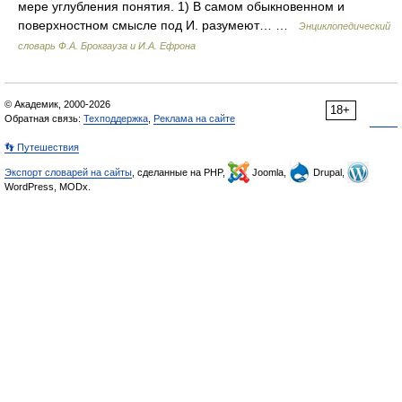
мере углубления понятия. 1) В самом обыкновенном и
поверхностном смысле под И. разумеют… …
Энциклопедический
словарь Ф.А. Брокгауза и И.А. Ефрона
© Академик, 2000-2026
18+
Обратная связь:
Техподдержка
,
Реклама на сайте
👣 Путешествия
Экспорт словарей на сайты
, сделанные на PHP,
Joomla,
Drupal,
WordPress, MODx.